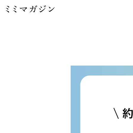
ホーム
＞
ブログ記事一覧
＞
ひととひと
＞ 【聞こえ総研 