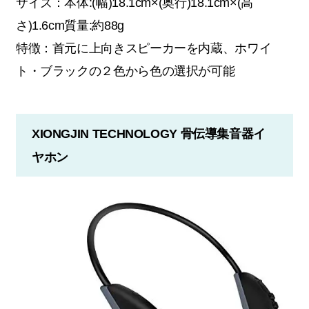
サイズ：本体:(幅)18.1cm×(奥行)18.1cm×(高
さ)1.6cm質量:約88g
特徴：首元に上向きスピーカーを内蔵、ホワイ
ト・ブラックの２色から色の選択が可能
XIONGJIN TECHNOLOGY 骨伝導集音器イ
ヤホン