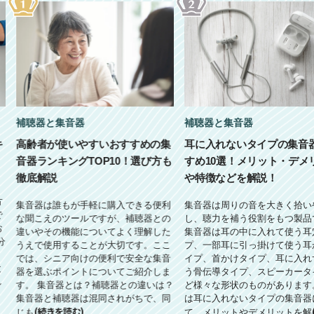
補聴器と集音器
補聴器と集音器
キ
高齢者が使いやすいおすすめの集
耳に入れないタイプの集音
音器ランキングTOP10！選び方も
すめ10選！メリット・デメ
徹底解説
や特徴などを解説！
方
集音器は誰もが手軽に購入できる便利
集音器は周りの音を大きく拾い
で
な聞こえのツールですが、補聴器との
し、聴力を補う役割をもつ製品
お
違いやその機能についてよく理解した
集音器は耳の中に入れて使う耳
分
うえで使用することが大切です。ここ
プ、一部耳に引っ掛けて使う耳
では、シニア向けの便利で安全な集音
イプ、首かけタイプ、耳に入れ
と
器を選ぶポイントについてご紹介しま
う骨伝導タイプ、スピーカータ
し
す。 集音器とは？補聴器との違いは？
ど様々な形状のものがあります
集音器と補聴器は混同されがちで、同
は耳に入れないタイプの集音器
(続きを読む)
じも
て、メリットやデメリットを解