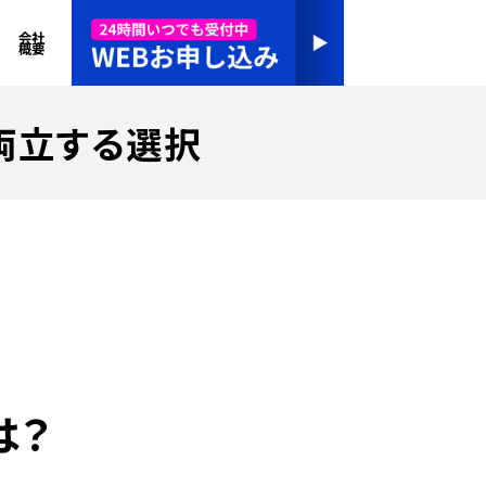
会社
概要
両立する選択
は？