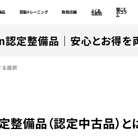
聞こえ
よくあ
備品
耳脳トレーニング
取扱店舗
のコラ
る質問
ム
nion認定整備品
｜安心とお得を
立する選択
定整備品
（認定中古品）と