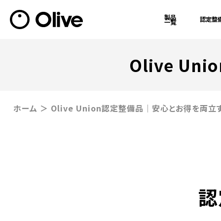
製品
認定整
一覧
ミミマガジン
会社概要
Olive U
ホーム
＞ Olive Union認定整備品｜安心とお得を両
認