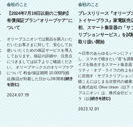
会社のこと
会社のこと
ス
【2024年7月19日以前のご契約】
プレスリリース『オリーブ
有償保証プラン“オリーブケア”に
トイヤープラス』家電販売
ついて
初、スマート集音器の「サ
リプションサービス」を試
え
オリーブユニオンでは製品を購入いた
取り扱い開始
だいたお客さまに対して、安心してお
代
使いいたくための保証サービスを導入
〜日常のあらゆるシーンにフィ
３
しております。保証の詳細や、注意点
し、スマホで聴きたい“音“を調
ケ
につきましては以下よりご確認くださ
イズを除去するスマート集音器
い。 オリーブマックスのオリーブケア
リティ・オブ・ライフの向上を
開
について 料金/保証期間 10,000円(税
に目指す・サブスクリプション
(続き
」
込)製品が到着した日から2年間有
聴こえにはじまる次世代の健康
を読む)
る株式会社 Olive Union（以下
ブユニオン）は、株式会社ビッ
2024.07.19
(続きを読む)
ラ（以
2023.12.01